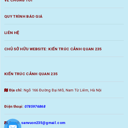
VỀ CHÚNG TÔI
QUY TRÌNH BÁO GIÁ
LIÊN HỆ
CHỦ SỞ HỮU WEBSITE: KIẾN TRÚC CẢNH QUAN 235
KIẾN TRÚC CẢNH QUAN 235
Địa chỉ:
Ngõ 166 Đường Đại Mỗ, Nam Từ Liêm, Hà Nội
Điện thoại:
0785976868
Email:
sanvuon235@gmail.com