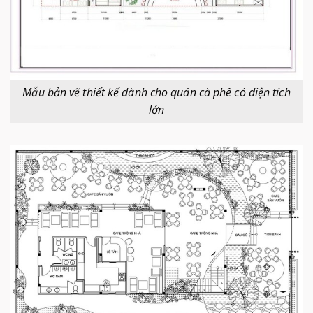
Mẫu bản vẽ thiết kế dành cho quán cà phê có diện tích
lớn