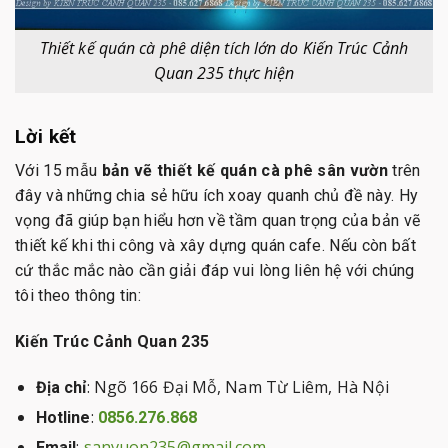
Thiết kế quán cà phê diện tích lớn do Kiến Trúc Cảnh
Quan 235 thực hiện
Lời kết
Với 15 mẫu
bản vẽ thiết kế quán cà phê sân vườn
trên
đây và những chia sẻ hữu ích xoay quanh chủ đề này. Hy
vọng đã giúp bạn hiểu hơn về tầm quan trọng của bản vẽ
thiết kế khi thi công và xây dựng quán cafe. Nếu còn bất
cứ thắc mắc nào cần giải đáp vui lòng liên hệ với chúng
tôi theo thông tin:
Kiến Trúc Cảnh Quan 235
: Ngõ 166 Đại Mỗ, Nam Từ Liêm, Hà Nội
Địa chỉ
:
Hotline
0856.276.868
:
sanvuon235@gmail.com
Email