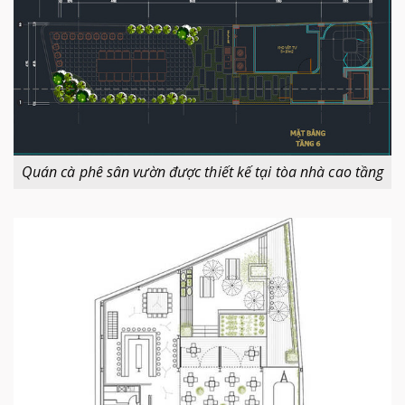
Quán cà phê sân vườn được thiết kế tại tòa nhà cao tầng