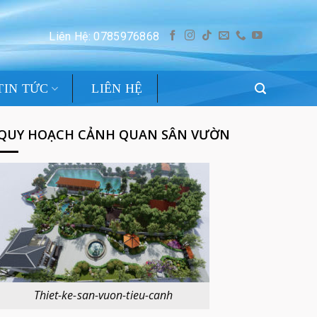
Liên Hệ: 0785976868
TIN TỨC
LIÊN HỆ
QUY HOẠCH CẢNH QUAN SÂN VƯỜN
Thiet-ke-san-vuon-tieu-canh