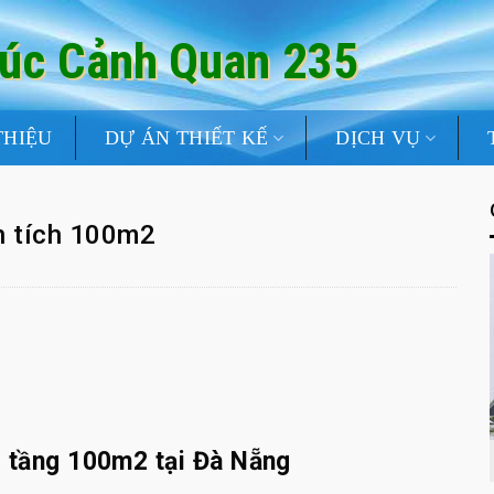
rúc Cảnh Quan 235
THIỆU
DỰ ÁN THIẾT KẾ
DỊCH VỤ
n tích 100m2
1 tầng 100m2 tại Đà Nẵng