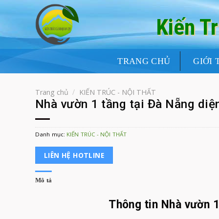
Skip
to
Kiến T
content
TRANG CHỦ
GIỚI 
Trang chủ
/
KIẾN TRÚC - NỘI THẤT
Nhà vườn 1 tầng tại Đà Nẵng diệ
Danh mục:
KIẾN TRÚC - NỘI THẤT
LIÊN HỆ HOTLINE
Mô tả
Thông tin Nhà vườn 