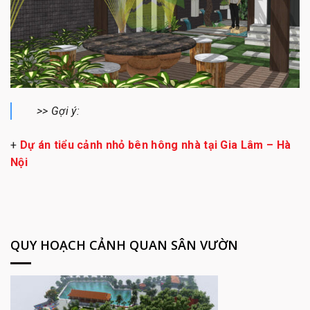
>> Gợi ý:
+
Dự án tiểu cảnh nhỏ bên hông nhà tại Gia Lâm – Hà
Nội
QUY HOẠCH CẢNH QUAN SÂN VƯỜN