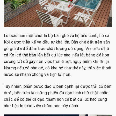
Lùi sâu hơn một chút là bộ bàn ghế và hệ tiểu cảnh, hồ cá
Koi được thiết kế và đầu tư khá lớn. Bàn ghế đặt trên sàn
gỗ giả đá để đảm bảo chất lượng sử dụng. Vì nước ở hồ
cá Koi có thể bắn lên bất cứ lúc nào, nếu lát bằng đá hoa
cương rất dễ gây nên việc trơn trượt, nguy hiểm khi đi lại.
Nhưng nếu có sàn gỗ, có khe hở như thế này, thì việc thoát
nước sẽ nhanh chóng và tiện lợi hơn.
Tuy nhiên, phần bước dạo ở bên cạnh lại được trải cỏ bên
dưới, bên trên là những phiến đá dạo hình chữ nhật chắc
chắc để có thể đi dạo, thăm non cá bất cứ lúc nào cũng
như tiện lợi cho việc chăm sóc cây cảnh.