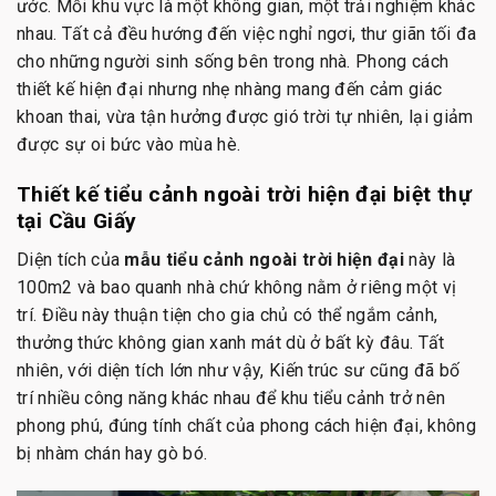
ước. Mỗi khu vực là một không gian, một trải nghiệm khác
nhau. Tất cả đều hướng đến việc nghỉ ngơi, thư giãn tối đa
cho những người sinh sống bên trong nhà. Phong cách
thiết kế hiện đại nhưng nhẹ nhàng mang đến cảm giác
khoan thai, vừa tận hưởng được gió trời tự nhiên, lại giảm
được sự oi bức vào mùa hè.
Thiết kế tiểu cảnh ngoài trời hiện đại biệt thự
tại Cầu Giấy
Diện tích của
mẫu tiểu cảnh ngoài trời hiện đại
này là
100m2 và bao quanh nhà chứ không nằm ở riêng một vị
trí. Điều này thuận tiện cho gia chủ có thể ngắm cảnh,
thưởng thức không gian xanh mát dù ở bất kỳ đâu. Tất
nhiên, với diện tích lớn như vậy, Kiến trúc sư cũng đã bố
trí nhiều công năng khác nhau để khu tiểu cảnh trở nên
phong phú, đúng tính chất của phong cách hiện đại, không
bị nhàm chán hay gò bó.