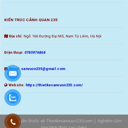
KIẾN TRÚC CẢNH QUAN 235
Địa chỉ:
Ngõ 166 Đường Đại Mỗ, Nam Từ Liêm, Hà Nội
Điện thoại:
0785976868
Email:
sanvuon235@gmail.com
Website:
https://thietkesanvuon235.com/
Bản Quyền thuộc về
Thietkesanvuon235.com
| Nghiêm cấm
mọi hình thức sao chép!