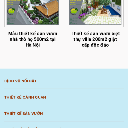
Mẫu thiết kế sân vườn
Thiết kế sân vườn biệt
nhà thờ họ 500m2 tại
thự villa 200m2 giật
Hà Nội
cấp độc đáo
DỊCH VỤ NỔI BẬT
THIẾT KẾ CẢNH QUAN
THIẾT KẾ SÂN VƯỜN