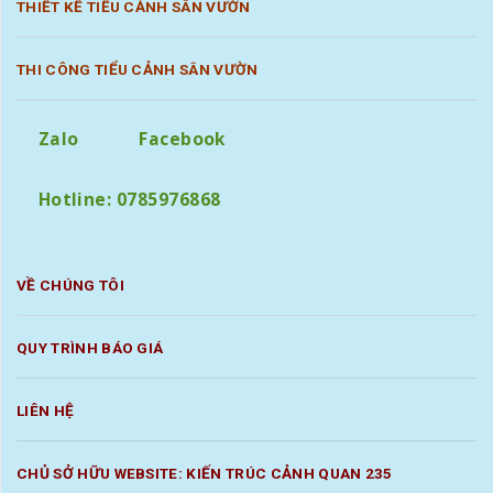
THIẾT KẾ TIỂU CẢNH SÂN VƯỜN
THI CÔNG TIỂU CẢNH SÂN VƯỜN
Zalo
Facebook
Hotline: 0785976868
VỀ CHÚNG TÔI
QUY TRÌNH BÁO GIÁ
LIÊN HỆ
CHỦ SỞ HỮU WEBSITE: KIẾN TRÚC CẢNH QUAN 235