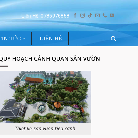
Liên Hệ: 0785976868
TIN TỨC
LIÊN HỆ
QUY HOẠCH CẢNH QUAN SÂN VƯỜN
Thiet-ke-san-vuon-tieu-canh