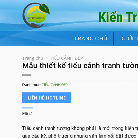
Skip
to
Kiến T
content
TRANG CHỦ
GIỚI 
Trang chủ
/
TIỂU CẢNH ĐẸP
Mẫu thiết kế tiểu cảnh tranh tườn
Danh mục:
TIỂU CẢNH ĐẸP
LIÊN HỆ HOTLINE
Mô tả
Tiểu cảnh tranh tường không phải là mới trong kiến t
quá cầu kỳ, phô trương nhưng vẫn làm nổi bật được