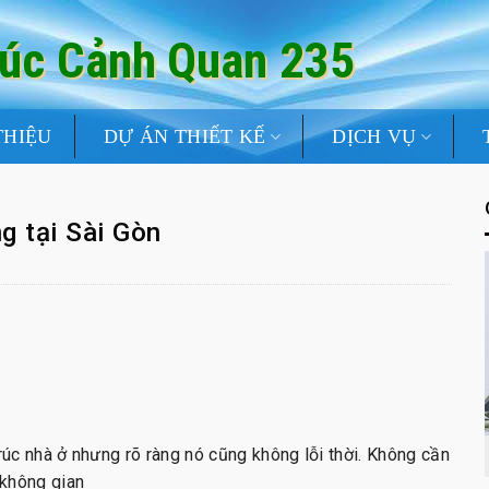
rúc Cảnh Quan 235
THIỆU
DỰ ÁN THIẾT KẾ
DỊCH VỤ
g tại Sài Gòn
rúc nhà ở nhưng rõ ràng nó cũng không lỗi thời. Không cần
 không gian