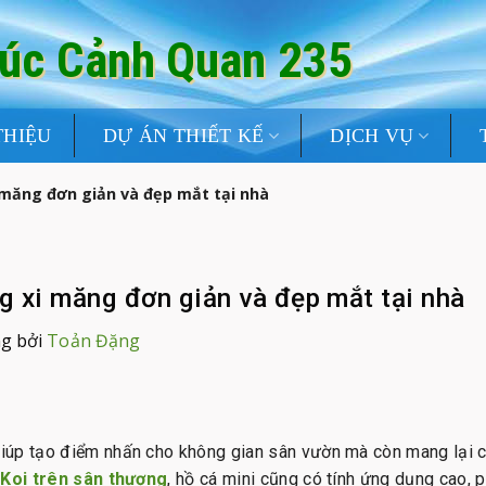
rúc Cảnh Quan 235
THIỆU
DỰ ÁN THIẾT KẾ
DỊCH VỤ
 măng đơn giản và đẹp mắt tại nhà
g xi măng đơn giản và đẹp mắt tại nhà
g bởi
Toản Đặng
iúp tạo điểm nhấn cho không gian sân vườn mà còn mang lại cả
 Koi trên sân thượng
, hồ cá mini cũng có tính ứng dụng cao, 