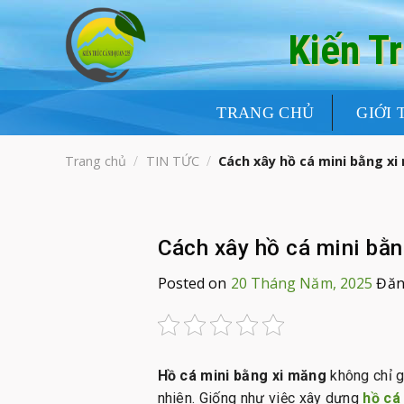
Skip
to
Kiến T
content
TRANG CHỦ
GIỚI 
Trang chủ
/
TIN TỨC
/
Cách xây hồ cá mini bằng xi
Cách xây hồ cá mini bằn
Posted on
20 Tháng Năm, 2025
Đăn
Hồ cá mini bằng xi măng
không chỉ g
nhiên. Giống như việc xây dựng
hồ cá