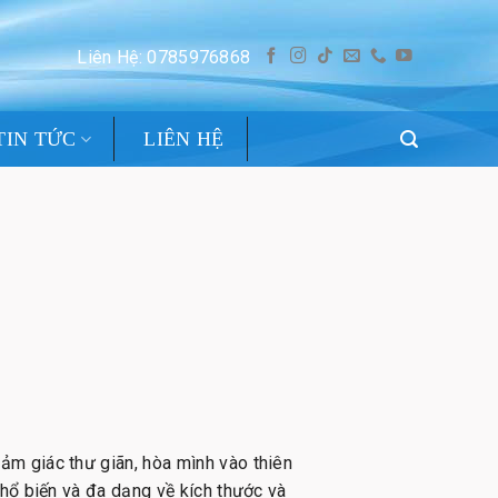
Liên Hệ: 0785976868
TIN TỨC
LIÊN HỆ
m giác thư giãn, hòa mình vào thiên
phổ biến và đa dạng về kích thước và