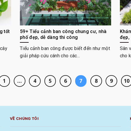
g tốt
59+ Tiểu cảnh ban công chung cư, nhà
Khám
phố đẹp, dễ dàng thi công
đẹp,
 cây
Tiểu cảnh ban công được biết đến như một
Sân 
giải pháp cứu cánh cho các...
cho k
1
…
4
5
6
7
8
9
10
VỀ CHÚNG TÔI