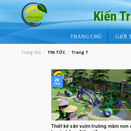
Skip
to
Kiến T
content
TRANG CHỦ
GIỚI 
Trang chủ
/
TIN TỨC
/
Trang 7
20
Th6
Thiết kế sân vườn trường mầm non 