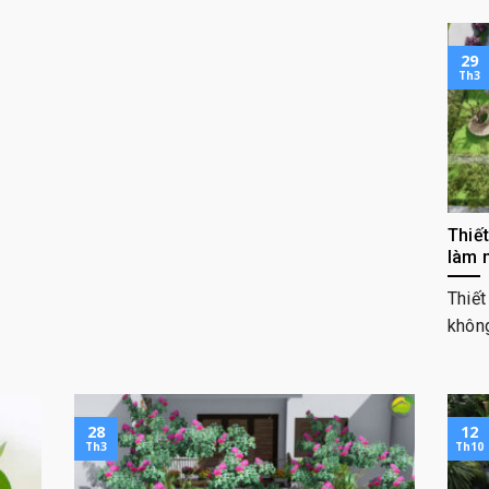
29
Th3
Thiế
làm 
Thiết
không
28
12
Th3
Th10