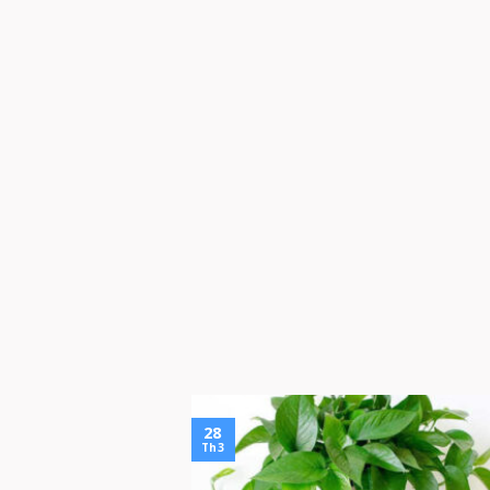
28
Th3