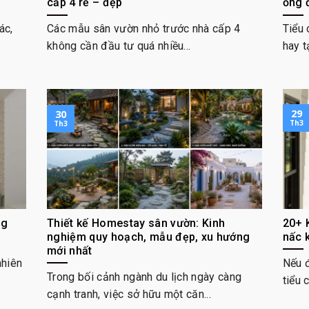
cấp 4 rẻ – đẹp
ống 
ác,
Các mẫu sân vườn nhỏ trước nhà cấp 4
Tiểu 
không cần đầu tư quá nhiều...
hay t
29
30
Th3
Th3
ng
Thiết kế Homestay sân vườn: Kinh
20+ 
nghiệm quy hoạch, mẫu đẹp, xu hướng
nấc 
mới nhất
nhiên
Nếu 
Trong bối cảnh ngành du lịch ngày càng
tiểu 
cạnh tranh, việc sở hữu một căn...