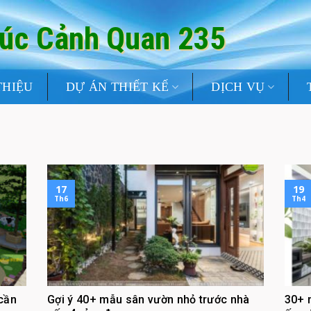
rúc Cảnh Quan 235
THIỆU
DỰ ÁN THIẾT KẾ
DỊCH VỤ
17
19
Th6
Th4
cần
Gợi ý 40+ mẫu sân vườn nhỏ trước nhà
30+ 