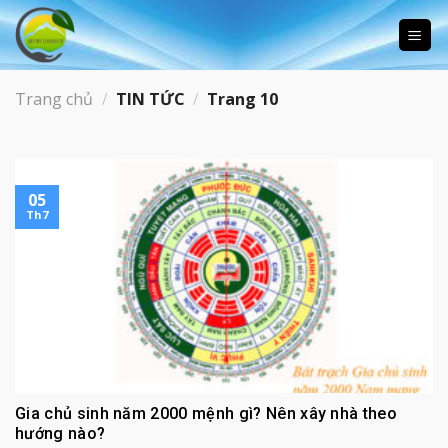
Skip
to
content
Trang chủ
/
TIN TỨC
/
Trang 10
05
Th7
Gia chủ sinh năm 2000 mệnh gì? Nên xây nhà theo
hướng nào?