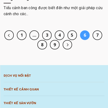
Tiểu cảnh ban công được biết đến như một giải pháp cứu
cánh cho các...
1
…
3
4
5
6
7
8
9
DỊCH VỤ NỔI BẬT
THIẾT KẾ CẢNH QUAN
THIẾT KẾ SÂN VƯỜN