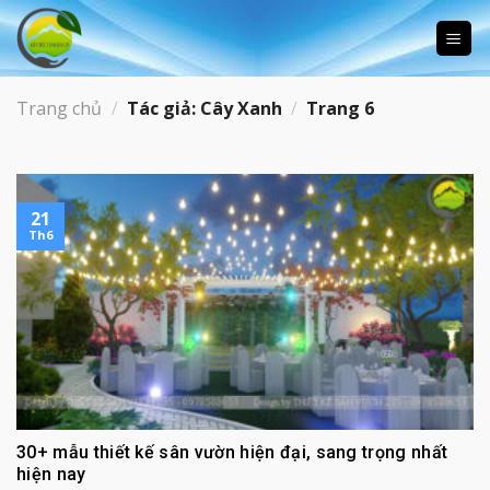
Skip
to
content
Trang chủ
/
Tác giả: Cây Xanh
/
Trang 6
21
Th6
30+ mẫu thiết kế sân vườn hiện đại, sang trọng nhất
hiện nay