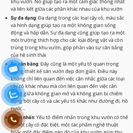
khu vườn. Nó giúp tạo ra một cảm giác thống nhất
và liên kết giữa các phần khác nhau của khu vườn
: Đa dạng trong các loại cây cỏ, màu sắc
Sự đa dạng
và hình dạng giúp tạo ra một không gian sống
động và hấp dẫn. Sự đa dạng cũng giúp tạo ra một
môi trường thích hợp cho các loài động vật và côn
trùng trong khu vườn, góp phần vào sự cân bằng
của hệ sinh thái
: Đây cũng là một yếu tố quan trọng
Sự cân bằng
trong thiết kế sân vườn đẹp đơn giản. Điều này
không chỉ liên quan đến việc cân nhắc giữa các loại
cây cỏ khác nhau mà còn liên quan đến việc cân
bằng giữa không gian mở và không gian bị chiếm
dụng bởi cây cỏ và các yếu tố khác như đường đi, hồ
nước…
: Yếu tố điểm nhấn trong khu vườn có thể
Điểm nhấn
là một cây cỏ đặc biệt, một tác phẩm nghệ thuật
hoặc một đặc điểm nào đó của khu vườn giúp thu