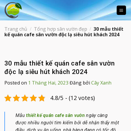
Skip
to
content
Trang chủ
/
Tổng hợp sân vườn đẹp
/
30 mẫu thiết
kế quán cafe sân vườn độc lạ siêu hút khách 2024
30 mẫu thiết kế quán cafe sân vườn
độc lạ siêu hút khách 2024
Posted on
1 Tháng Hai, 2023
Đăng bởi
Cây Xanh
4.8/5 - (12 votes)
Mẫu
thiết kế quán cafe sân vườn
ngày càng
được nhiều người tìm kiếm bởi dễ nhận thấy một
điều, dịch vụ ăn uống, nhà hàng đang có tốc độ