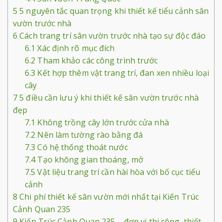
5
5 nguyên tắc quan trọng khi thiết kế tiểu cảnh sân
vườn trước nhà
6
Cách trang trí sân vườn trước nhà tạo sự độc đáo
6.1
Xác định rõ mục đích
6.2
Tham khảo các công trình trước
6.3
Kết hợp thêm vật trang trí, đan xen nhiều loại
cây
7
5 điều cần lưu ý khi thiết kế sân vườn trước nhà
đẹp
7.1
Không trồng cây lớn trước cửa nhà
7.2
Nên làm tường rào bằng đá
7.3
Có hệ thống thoát nước
7.4
Tạo không gian thoáng, mở
7.5
Vật liệu trang trí cần hài hòa với bố cục tiểu
cảnh
8
Chi phí thiết kế sân vườn mới nhất tại Kiến Trúc
Cảnh Quan 235
9
Kiến Trúc Cảnh Quan 235 – đơn vị thi công, thiết