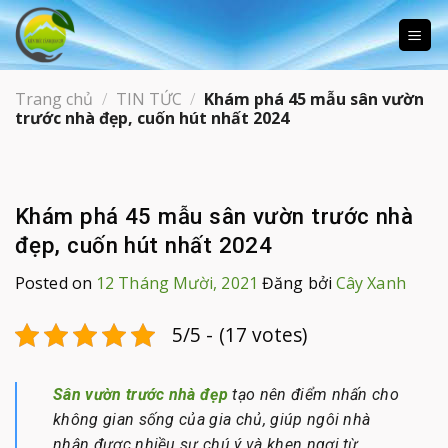
Skip
to
content
Trang chủ
/
TIN TỨC
/
Khám phá 45 mẫu sân vườn
trước nhà đẹp, cuốn hút nhất 2024
Khám phá 45 mẫu sân vườn trước nhà
đẹp, cuốn hút nhất 2024
Posted on
12 Tháng Mười, 2021
Đăng bởi
Cây Xanh
5/5 - (17 votes)
Sân vườn trước nhà đẹp
tạo nên điểm nhấn cho
không gian sống của gia chủ, giúp ngôi nhà
nhận được nhiều sự chú ý và khen ngợi từ