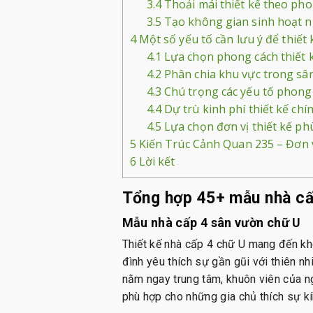
3.4
Thoải mái thiết kế theo pho
3.5
Tạo không gian sinh hoạt ng
4
Một số yếu tố cần lưu ý để thiết
4.1
Lựa chọn phong cách thiết k
4.2
Phân chia khu vực trong sâ
4.3
Chú trọng các yếu tố phong
4.4
Dự trù kinh phí thiết kế chí
4.5
Lựa chọn đơn vị thiết kế ph
5
Kiến Trúc Cảnh Quan 235 – Đơn vị
6
Lời kết
Tổng hợp 45+ mẫu nhà cấ
Mẫu nhà cấp 4 sân vườn chữ U
Thiết kế nhà cấp 4 chữ U mang đến kh
đình yêu thích sự gần gũi với thiên n
nằm ngay trung tâm, khuôn viên của ng
phù hợp cho những gia chủ thích sự kí