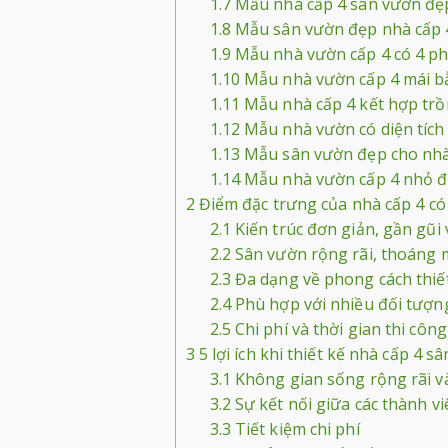
1.7
Mẫu nhà cấp 4 sân vườn đẹ
1.8
Mẫu sân vườn đẹp nhà cấp 
1.9
Mẫu nhà vườn cấp 4 có 4 p
1.10
Mẫu nhà vườn cấp 4 mái b
1.11
Mẫu nhà cấp 4 kết hợp trồ
1.12
Mẫu nhà vườn có diện tích
1.13
Mẫu sân vườn đẹp cho nhà
1.14
Mẫu nhà vườn cấp 4 nhỏ 
2
Điểm đặc trưng của nhà cấp 4 c
2.1
Kiến trúc đơn giản, gần gũi 
2.2
Sân vườn rộng rãi, thoáng 
2.3
Đa dạng về phong cách thiế
2.4
Phù hợp với nhiều đối tượn
2.5
Chi phí và thời gian thi cô
3
5 lợi ích khi thiết kế nhà cấp 4 
3.1
Không gian sống rộng rãi v
3.2
Sự kết nối giữa các thành vi
3.3
Tiết kiệm chi phí