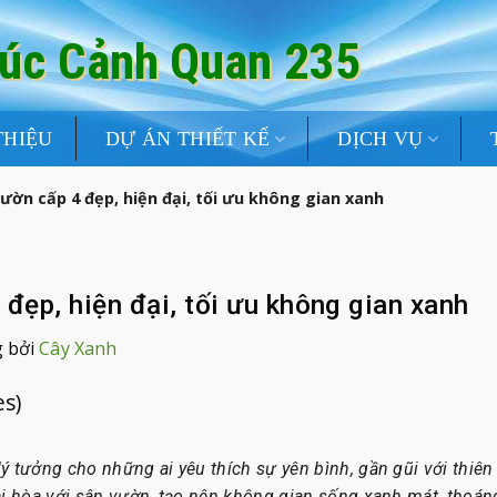
rúc Cảnh Quan 235
THIỆU
DỰ ÁN THIẾT KẾ
DỊCH VỤ
ờn cấp 4 đẹp, hiện đại, tối ưu không gian xanh
đẹp, hiện đại, tối ưu không gian xanh
 bởi
Cây Xanh
es)
ý tưởng cho những ai yêu thích sự yên bình, gần gũi với thiên 
ài hòa với sân vườn, tạo nên không gian sống xanh mát, thoán