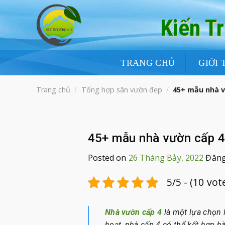
Skip
to
Kiến T
content
TRANG CHỦ
GIỚI 
Trang chủ
/
Tổng hợp sân vườn đẹp
/
45+ mẫu nhà vư
45+ mẫu nhà vườn cấp 4 
Posted on
26 Tháng Bảy, 2022
Đăng
5/5 - (10 vot
Nhà vườn cấp 4
là một lựa chọn l
hoạt, nhà cấp 4 có thể kết hợp h