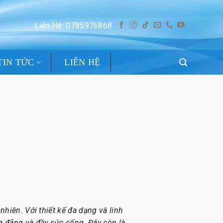
Liên Hệ: 0785976868
TIN TỨC
LIÊN HỆ
nhiên. Với thiết kế đa dạng và linh
g đãng và đầy sức sống. Đây còn là