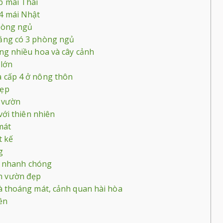
p mái Thái
4 mái Nhật
hòng ngủ
ằng có 3 phòng ngủ
ng nhiều hoa và cây cảnh
 lớn
 cấp 4 ở nông thôn
đẹp
ó vườn
với thiên nhiên
mát
t kế
g
ng nhanh chóng
sân vườn đẹp
à thoáng mát, cảnh quan hài hòa
ên