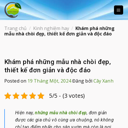
Skip
to
content
Trang chủ
/
Kinh nghiệm hay
/
Khám phá những
mẫu nhà chòi đẹp, thiết kế đơn giản và độc đáo
Khám phá những mẫu nhà chòi đẹp,
thiết kế đơn giản và độc đáo
Posted on
19 Tháng Một, 2024
Đăng bởi
Cây Xanh
5/5 - (3 votes)
Hiện nay,
những mẫu nhà chòi đẹp
, đơn giản
được các gia chủ vô cùng ưa chuộng, nó không
chỉ tạo điểm nhấn cho sân vườn mà còn là nơi