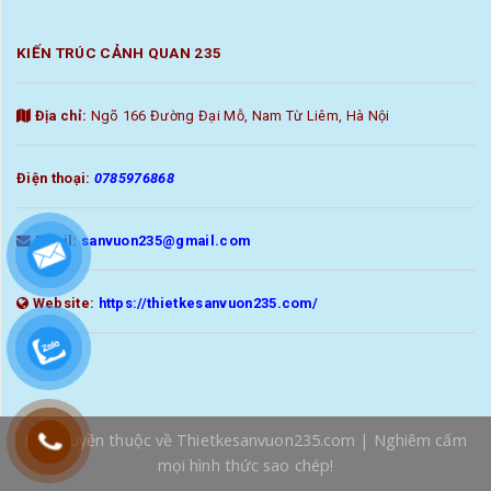
KIẾN TRÚC CẢNH QUAN 235
Địa chỉ:
Ngõ 166 Đường Đại Mỗ, Nam Từ Liêm, Hà Nội
Điện thoại:
0785976868
Email:
sanvuon235@gmail.com
Website:
https://thietkesanvuon235.com/
Bản Quyền thuộc về
Thietkesanvuon235.com
| Nghiêm cấm
mọi hình thức sao chép!