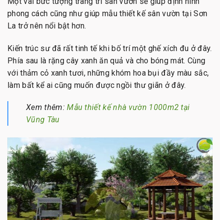
Một vài bức tượng trang trí sân vườn sẽ giúp định hình
phong cách cũng như giúp mẫu thiết kế sân vườn tại Sơn
La trở nên nổi bật hơn.
Kiến trúc sư đã rất tinh tế khi bố trí một ghế xích đu ở đây.
Phía sau là rặng cây xanh ăn quả và cho bóng mát. Cùng
với thảm cỏ xanh tươi, những khóm hoa bụi đầy màu sắc,
làm bất kể ai cũng muốn được ngồi thư giãn ở đây.
Xem thêm:
Mẫu thiết kế nhà vườn 1000m2 tại
Vũng Tàu