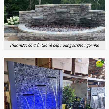
Thác nước cổ điển tạo vẻ đẹp hoang sơ cho ngôi nhà