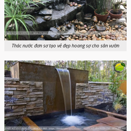
Thác nước đơn sơ tạo vẻ đẹp hoang sợ cho sân vườn