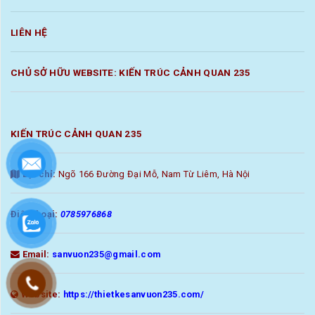
LIÊN HỆ
CHỦ SỞ HỮU WEBSITE: KIẾN TRÚC CẢNH QUAN 235
KIẾN TRÚC CẢNH QUAN 235
Địa chỉ:
Ngõ 166 Đường Đại Mỗ, Nam Từ Liêm, Hà Nội
Điện thoại:
0785976868
Email:
sanvuon235@gmail.com
Website:
https://thietkesanvuon235.com/