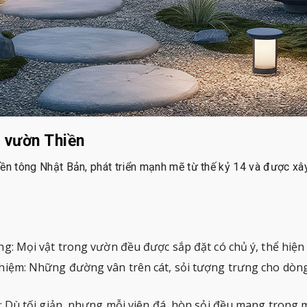
 vườn Thiền
ền tông Nhật Bản, phát triển mạnh mẽ từ thế kỷ 14 và được xâ
g: Mọi vật trong vườn đều được sắp đặt có chủ ý, thể hiện 
ghiệm: Những đường vân trên cát, sỏi tượng trưng cho dòng
n: Dù tối giản, nhưng mỗi viên đá, hòn sỏi đều mang trong m