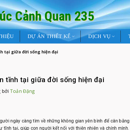
rúc Cảnh Quan 235
THIỆU
DỰ ÁN THIẾT KẾ
DỊCH VỤ
 tại giữa đời sống hiện đại
 tĩnh tại giữa đời sống hiện đại
 bởi
Toản Đặng
người ngày càng tìm về những không gian yên bình để cân bằng 
 tĩnh tại, giúp con người kết nối với thiên nhiên và chính mình