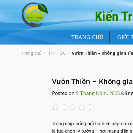
Skip
to
Kiến T
content
TRANG CHỦ
GIỚI 
Trang chủ
/
TIN TỨC
/
Vườn Thiền – Không gian tĩnh
Vườn Thiền – Không gian
Posted on
9 Tháng Năm, 2025
Đăng
Trong nhịp sống hối hả hiện nay, con 
là lựa chọn lý tưởng – nơi mang đến sự