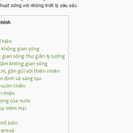
huật sống với những triết lý sâu sắc.
chính
Thiền
 không gian sống
 gian sống thư giãn lý tưởng
 tầm không gian sống
í, gần gũi với thiên nhiên
n định và sáng tạo
 vườn thiền
n thiền
ượng của nước
 sự mềm mại
phổ biến
ansui)