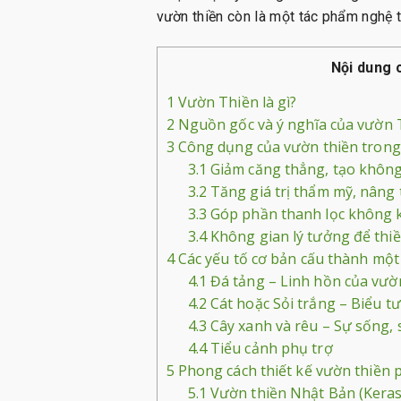
vườn thiền còn là một tác phẩm nghệ t
Nội dung 
1
Vườn Thiền là gì?
2
Nguồn gốc và ý nghĩa của vườn 
3
Công dụng của vườn thiền trong
3.1
Giảm căng thẳng, tạo không
3.2
Tăng giá trị thẩm mỹ, nâng
3.3
Góp phần thanh lọc không kh
3.4
Không gian lý tưởng để thiề
4
Các yếu tố cơ bản cấu thành một
4.1
Đá tảng – Linh hồn của vườ
4.2
Cát hoặc Sỏi trắng – Biểu t
4.3
Cây xanh và rêu – Sự sống,
4.4
Tiểu cảnh phụ trợ
5
Phong cách thiết kế vườn thiền 
5.1
Vườn thiền Nhật Bản (Keras