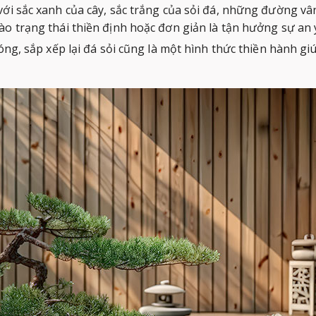
ới sắc xanh của cây, sắc trắng của sỏi đá, những đường vân
o trạng thái thiền định hoặc đơn giản là tận hưởng sự an 
óng, sắp xếp lại đá sỏi cũng là một hình thức thiền hành gi