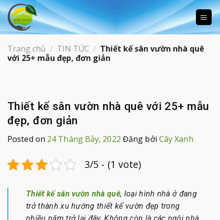
Skip
to
content
Trang chủ
/
TIN TỨC
/
Thiết kế sân vườn nhà quê
với 25+ mẫu đẹp, đơn giản
Thiết kế sân vườn nhà quê với 25+ mẫu
đẹp, đơn giản
Posted on
24 Tháng Bảy, 2022
Đăng bởi
Cây Xanh
3/5 - (1 vote)
Thiết kế sân vườn nhà quê
, loại hình nhà ở đang
trở thành xu hướng thiết kế vườn đẹp trong
nhiều năm trở lại đây. Không còn là các ngôi nhà