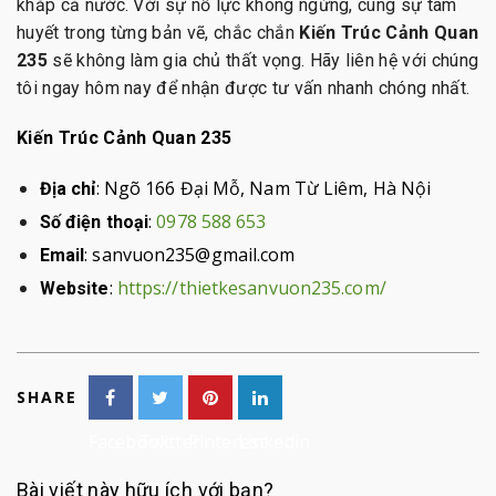
khắp cả nước. Với sự nỗ lực không ngừng, cùng sự tâm
huyết trong từng bản vẽ, chắc chắn
Kiến Trúc Cảnh Quan
235
sẽ không làm gia chủ thất vọng. Hãy liên hệ với chúng
tôi ngay hôm nay để nhận được tư vấn nhanh chóng nhất.
Kiến Trúc Cảnh Quan 235
: Ngõ 166 Đại Mỗ, Nam Từ Liêm, Hà Nội
Địa chỉ
:
0978 588 653
Số điện thoại
: sanvuon235@gmail.com
Email
:
https://thietkesanvuon235.com/
Website
SHARE
Facebook
Twitter
Pinterest
Linkedin
Bài viết này hữu ích với bạn?