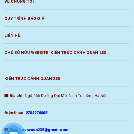
VỀ CHÚNG TÔI
QUY TRÌNH BÁO GIÁ
LIÊN HỆ
CHỦ SỞ HỮU WEBSITE: KIẾN TRÚC CẢNH QUAN 235
KIẾN TRÚC CẢNH QUAN 235
Địa chỉ:
Ngõ 166 Đường Đại Mỗ, Nam Từ Liêm, Hà Nội
Điện thoại:
0785976868
Email:
sanvuon235@gmail.com