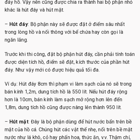
đáy hồ. Vậy nên cũng được chia ra thành hai bộ phận nhỏ
khác là hút đáy và hút mặt.
–
Hút đáy
: Bộ phận này sẽ được đặt ở điểm sâu nhất
trong lòng hồ và nối thông với bể chứa hay còn gọi là
ngăn lắng.
Trước khi thi công, đặt bộ phận hút đáy, cần phải tính toán
được diện tích hồ, điểm sẽ đặt, kích thước của phần hút
đáy. Như vậy mới có được hiệu quả tối đa.
Ví dụ: Hút đáy 8cm thì phạm vi làm sạch của nó sẽ trong
bán kính 1,2m, dung tích hồ là 550 lít. Nếu hút đáy rộng
hơn là 10cm, bán kính làm sạch mở rộng hơn lên đến
1,8m, dung tích hồ cũng được nâng lên thành 950 lít.
–
Hút mặt
: Đây là bộ phận dùng để hút nước bẩn trên bề
mặt của hồ cá. Chúng hút các vật thể nhẹ, nổi trên bề mặt
nước như lá khô, cỏ hay phấn hoa, thức ăn, v.v. Thậm chí,